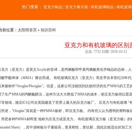
热门搜索：
亚克力制品
|
亚克力展示架
|
有机玻璃制品
|
有机玻璃
当前位置：
太阳雨首页
»
知识百科
亚克力和有机玻璃的区别
点击: 7732 日期: 2018-10-12
压克力（亚克力）是英文Acrylic的音译，是丙烯酸和甲基丙烯酸类化学物品的总称
烯酸甲酯单体（MMA）聚合而成。 有机玻璃压克力（亚克力）简史早在本世纪20年
来被称作"Oroglas/Plexiglas"。但是，这家公司没能找到比较经济的生产MMA的
明了生产MMA的丙酮氰醇法，这种方法大大降低了MMA的成本，使压克力板得以普及
等领域，随后ICI公司在英国建造了世界上最大的压克力板厂。 压克力与有机玻璃 "有机玻璃"源自
所述，"Oroglas"其就是一种PMMA板材，即压克力板。 内有些人认为透明的塑
而把各种PMMA材料笼 地称为压克力或亚克力。 有机玻璃压克力板（亚克力板）的种 压
xtruded Sheet），其中浇铸板分子量较高，更具刚性，更抗裂，因此比较适合於