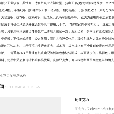
出板分子量较低，柔性高，适合於真空吸塑成型。挤出工 能更好控制板材厚度，生产大
 色透明板，半透明板（如乳白板）和不透明板（如彩色板）；按表面光泽，则可分为
分为普通板，抗?}板，抗紫外板，阻燃板以及高耐磨板等等。 亚克力是继陶瓷之后能
可以用于飞机挡风玻璃并在恶劣环境下使用几十年。 与传统的陶瓷材料相比，亚克力
性强，只要用软泡沫蘸点牙膏就可以将洁具擦拭一新；质地柔和，冬季没有冰凉刺骨之
、坐便器，不仅款式精美，经久耐用，而且具有环保作用，其辐射线与人体自身骨骼的
市场的70%以上。 由于亚克力生产难度大、成本高，故市场上有不少质低价廉的代用
心板）。普通有机板用普通有机玻璃裂解料加色素浇铸而成，表面硬度低，易褪色，用
S塑料，使用中受热胀冷缩影响容易脱层。真假亚克力，可从板材断面的细微色差和抛光
亚克力发黄怎么办
闻
/ RECOMMENDED NEWS
论亚克力
亚克力，又叫PMMA或有机玻