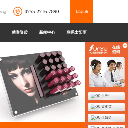
0755-2716-7890
English
本站
雨
荣誉资质
新闻中心
联系太阳雨
洪先生
梁柔英
伍婧婧