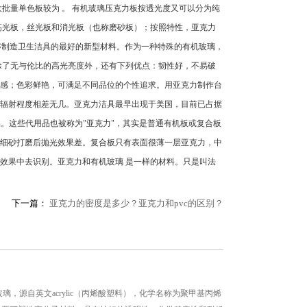
批量单色板较为 。 有机玻璃压克力板按透光度又可以分为纯
高光板，丝光板和消光板（也称磨砂板）；按照特性，亚克力
够制造卫生洁具的最好的新型材料。作为一种特殊的有机玻璃，
除了无与伦比的高光亮度外，还有下列优点：韧性好，不易破
感；色彩鲜艳，可满足不同品位的个性追求。用亚克力制作台
辐射程度相差无几。亚克力洁具最早出现于美国，目前已占据
品。这些代用品也被称为"亚克力"，其实是普通有机板或复合板
细砂打磨后抛光效果差。复合板只有表面很薄一层亚克力，中
效果中去识别。亚克力和有机玻璃 是一样的材料。只是叫法
下一篇：
亚克力的密度是多少？亚克力和pvc的区别？
璃，源自英文acrylic（丙烯酸塑料），化学名称为聚甲基丙烯