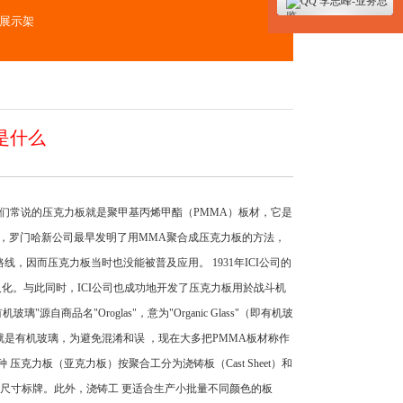
李志峰-业务总
监
展示架
是什么
，人们常说的压克力板就是聚甲基丙烯甲酯（PMMA）板材，它是
代，罗门哈新公司最早发明了用MMA聚合成压克力板的方法，
工艺路线，因而压克力板当时也没能被普及应用。 1931年ICI公司的
化。与此同时，ICI公司也成功地开发了压克力板用於战斗机
商品名"Oroglas"，意为"Organic Glass"（即有机玻
料板就是有机玻璃，为避免混淆和误 ，现在大多把PMMA板材称作
克力板（亚克力板）按聚合工分为浇铸板（Cast Sheet）和
加工大尺寸标牌。此外，浇铸工 更适合生产小批量不同颜色的板