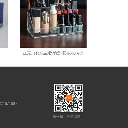
亚克力化妆品收纳盒 彩妆收纳盒
27167160 /
扫一扫，更多惊喜！