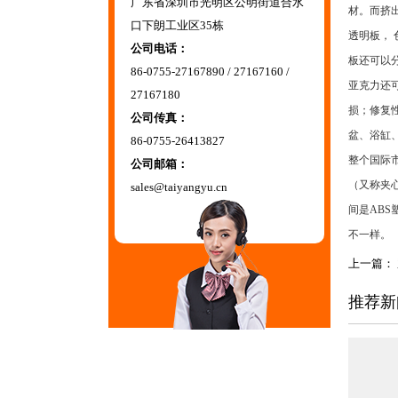
广东省深圳市光明区公明街道合水
材。而挤
口下朗工业区35栋
透明板，
公司电话：
板还可以
86-0755-27167890 / 27167160 /
亚克力还
27167180
损；修复
公司传真：
盆、浴缸
86-0755-26413827
整个国际
公司邮箱：
（又称夹
sales@taiyangyu.cn
间是AB
不一样。
上一篇：
推荐新