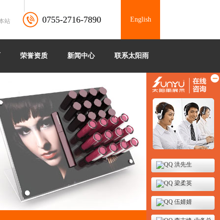
0755-2716-7890
English
本站
雨
荣誉资质
新闻中心
联系太阳雨
洪先生
梁柔英
伍婧婧