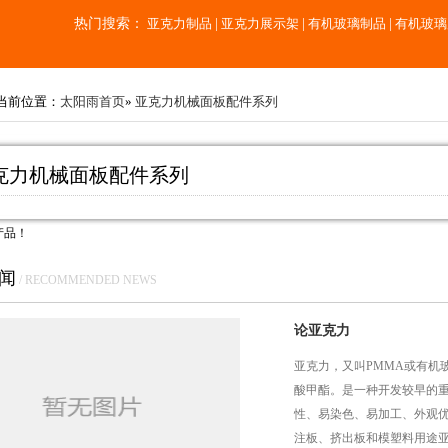
热门搜索：
亚克力制品
|
亚克力展示架
|
有机玻璃制品
|
有机玻璃
当前位置：
太阳雨首页
»
亚克力机械面板配件系列
克力机械面板配件系列
产品！
闻
/ RECOMMENDED NEWS
论亚克力
亚克力，又叫PMMA或有机玻
酸甲酯。是一种开发较早的
性、易染色、易加工、外观
注板、挤出板和模塑料用途